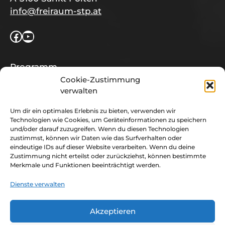
info@freiraum-stp.at
Facebook
YouTube
Programm
Location
Cookie-Zustimmung
verwalten
Team
Kontakt & Anfahrt
Um dir ein optimales Erlebnis zu bieten, verwenden wir
Impressum
Technologien wie Cookies, um Geräteinformationen zu speichern
Datenschutz
und/oder darauf zuzugreifen. Wenn du diesen Technologien
zustimmst, können wir Daten wie das Surfverhalten oder
eindeutige IDs auf dieser Website verarbeiten. Wenn du deine
Zustimmung nicht erteilst oder zurückziehst, können bestimmte
Merkmale und Funktionen beeinträchtigt werden.
JA, ich will ‐ monatlich über Konzerte
und Veranstaltungen im Freiraum
Dienste verwalten
informiert werden!
Akzeptieren