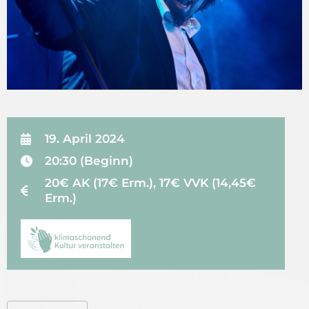
19. April 2024
20:30 (Beginn)
20€ AK (17€ Erm.), 17€ VVK (14,45€
Erm.)