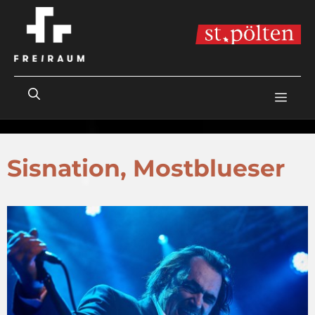
Zum
Inhalt
springen
ME
Sisnation, Mostblueser