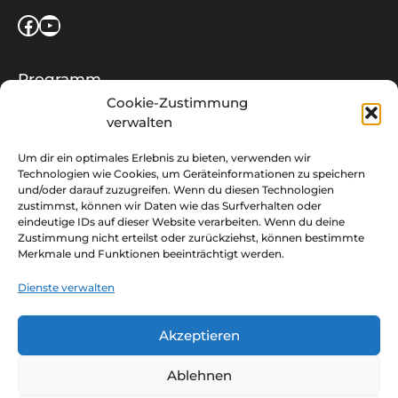
Facebook
YouTube
Programm
Location
Cookie-Zustimmung
verwalten
Team
Kontakt & Anfahrt
Um dir ein optimales Erlebnis zu bieten, verwenden wir
Impressum
Technologien wie Cookies, um Geräteinformationen zu speichern
Datenschutz
und/oder darauf zuzugreifen. Wenn du diesen Technologien
zustimmst, können wir Daten wie das Surfverhalten oder
eindeutige IDs auf dieser Website verarbeiten. Wenn du deine
Zustimmung nicht erteilst oder zurückziehst, können bestimmte
Merkmale und Funktionen beeinträchtigt werden.
JA, ich will ‐ monatlich über Konzerte
und Veranstaltungen im Freiraum
Dienste verwalten
informiert werden!
Akzeptieren
Ablehnen